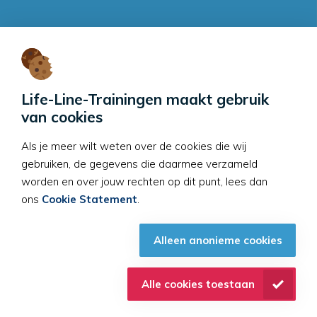
Contactgegevens
Life-Line-Trainingen
Sleeg 1
Life-Line-Trainingen maakt gebruik
6905 BH
Zevenaar
van cookies
E:
info@life-line-
Als je meer wilt weten over de cookies die wij
trainingen.nl
gebruiken, de gegevens die daarmee verzameld
worden en over jouw rechten op dit punt, lees dan
ons
Cookie Statement
.
© Life Line Trainingen 2026. Alle rechten
voorbehouden.
Alleen anonieme cookies
Disclaimer
Cookie statement
Algemene voorwaarden
Privacy statement
Alle cookies toestaan
Sitemap