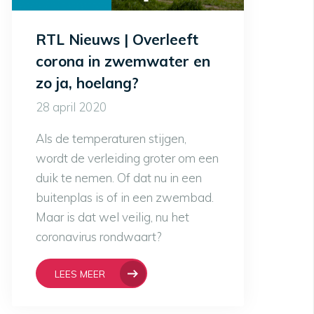
RTL Nieuws | Overleeft
corona in zwemwater en
zo ja, hoelang?
28 april 2020
Als de temperaturen stijgen,
wordt de verleiding groter om een
duik te nemen. Of dat nu in een
buitenplas is of in een zwembad.
Maar is dat wel veilig, nu het
coronavirus rondwaart?
LEES MEER