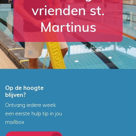
vrienden st.
Martinus
Op de hoogte
blijven?
Ontvang iedere week
een eerste hulp tip in jou
mailbox