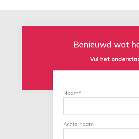
Benieuwd wat he
Vul het onderstaa
Naam
*
Achternaam