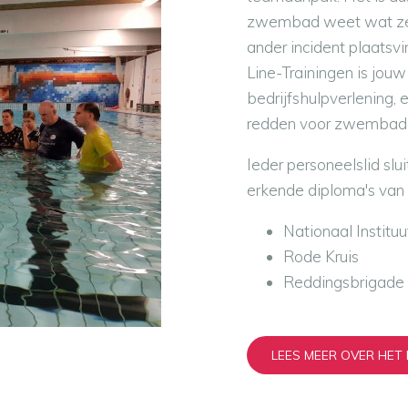
zwembad weet wat ze 
ander incident plaatsv
Line-Trainingen is jouw
bedrijfshulpverlening,
redden voor zwembad
Ieder personeelslid sl
erkende diploma's van 
Nationaal Institu
Rode Kruis
Reddingsbrigade
LEES MEER OVER HE