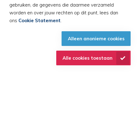
je gerust zwemles geven aan dit kind. Jij
gebruiken, de gegevens die daarmee verzameld
hebt immers toen al antistoffen
worden en over jouw rechten op dit punt, lees dan
aangemaakt die jou beschermen tegen
ons
Cookie Statement
.
een nieuwe besmetting met het Varicela
Zoster virus. Heb je nog nooit
Alleen anonieme cookies
waterpokken gehad. Wees dan
voorzichtig, het kind kan jou besmetten en
Alle cookies toestaan
je kan alsnog de waterpokken krijgen.
Hoe zat het