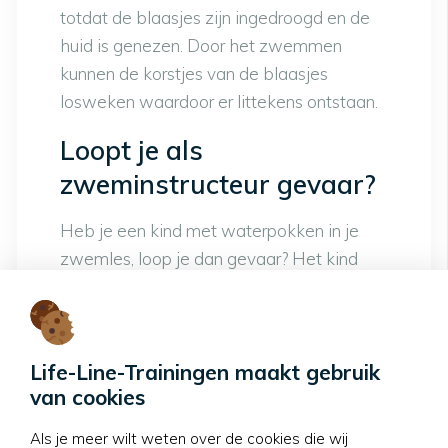
totdat de blaasjes zijn ingedroogd en de
huid is genezen. Door het zwemmen
kunnen de korstjes van de blaasjes
losweken waardoor er littekens ontstaan.
Loopt je als
zweminstructeur gevaar?
Heb je een kind met waterpokken in je
zwemles, loop je dan gevaar? Het kind
draagt het waterpokkenvirus al 3 weken
bij zich en is al minstens 2 dagen
besmettelijk. Grote kans dat het andere
Life-Line-Trainingen maakt gebruik
kinderen tijdens een eerdere zwemles al
van cookies
heeft besmet. Heb jij als zweminstructeur
al eens de waterpokken gehad? Dan kan
Als je meer wilt weten over de cookies die wij