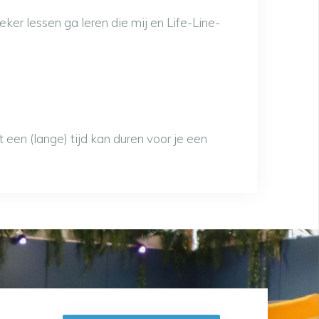
eker lessen ga leren die mij en Life-Line-
 een (lange) tijd kan duren voor je een