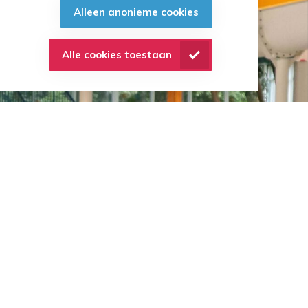
adar
Alleen anonieme cookies
Alle cookies toestaan
Contactgegevens
Life-Line-Trainingen
Sleeg 1
6905 BH
Zevenaar
E:
info@life-line-trainingen.nl