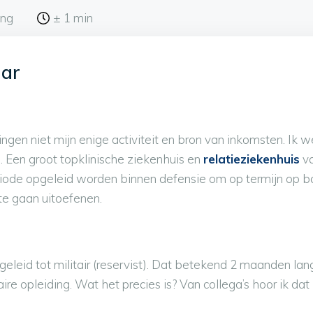
ing
± 1 min
dar
ningen niet mijn enige activiteit en bron van inkomsten. I
e. Een groot topklinische ziekenhuis en
relatieziekenhuis
va
de opgeleid worden binnen defensie om op termijn op basi
e gaan uitoefenen.
eleid tot militair (reservist). Dat betekend 2 maanden lang 
re opleiding. Wat het precies is? Van collega’s hoor ik dat 