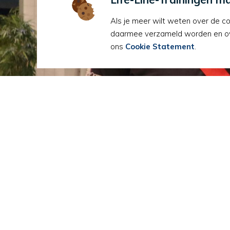
Mik
Als je meer wilt weten over de co
daarmee verzameld worden en ove
ons
Cookie Statement
.
Op de hoogte blijven?
Ontvang iedere week een eerste hulp tip in
jou mailbox
IK WIL DIE TIPS!