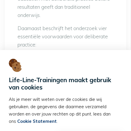
resultaten geeft dan traditioneel
onderwijs.
Daarnaast beschrijft het onderzoek vier
essentiële voorwaarden voor deliberate
practice:
1. gemotiveerde deelnemers,
2. duidelijke verbeterdoelen,
3. herhaling,
Life-Line-Trainingen maakt gebruik
4. directe feedback met onmiddellijke
van cookies
aanpassing.
Als je meer wilt weten over de cookies die wij
Precies dát maakt RCDP zo krachtig.
gebruiken, de gegevens die daarmee verzameld
worden en over jouw rechten op dit punt, lees dan
De rol van de instructeur
ons
Cookie Statement
.
verandert