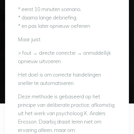
* eerst 10 minuten scenario,
* daarna lange debriefing,
* en pas later opnieuw oefenen.
Maar juist:
> fout → directe correctie → onmiddellijk
opnieuw uitvoeren.
Het doel is om correcte handelingen
sneller te automatiseren.
Deze methode is gebaseerd op het
principe van
deliberate practice
, afkomstig
uit het werk van psycholoog K. Anders
Ericsson. Daarbij draait leren niet om
ervaring alleen, maar om: