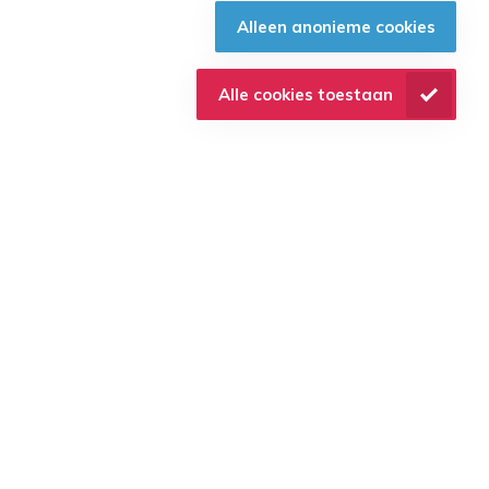
Alleen anonieme cookies
Bij RCDP ben je minder “verteller” en meer
coach.
Alle cookies toestaan
Dat vraagt:
sneller ingrijpen,
gerichtere feedback,
observeren op gedrag,
en focus op prestatie onder druk.
Dat voelt soms intensiever.
Maar deelnemers ervaren vaak juist:
meer duidelijkheid,
meer veiligheid,
en sneller succeservaringen.