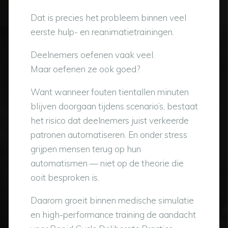
Dat is precies het probleem binnen veel
eerste hulp- en reanimatietrainingen.
Deelnemers oefenen vaak veel.
Maar oefenen ze ook goed?
Want wanneer fouten tientallen minuten
blijven doorgaan tijdens scenario’s, bestaat
het risico dat deelnemers juist verkeerde
patronen automatiseren. En onder stress
grijpen mensen terug op hun
automatismen — niet op de theorie die
ooit besproken is.
Daarom groeit binnen medische simulatie
en high-performance training de aandacht