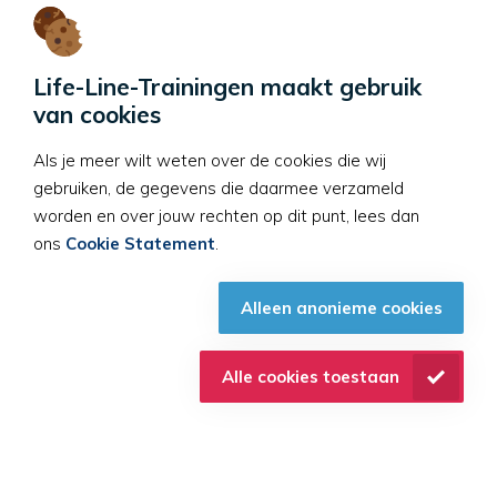
Veiligheid
Life-Line-Trainingen maakt gebruik
voorop in
van cookies
zwembaden
Als je meer wilt weten over de cookies die wij
gebruiken, de gegevens die daarmee verzameld
worden en over jouw rechten op dit punt, lees dan
ons
Cookie Statement
.
Alleen anonieme cookies
Alle cookies toestaan
Op de hoogte
blijven?
Ontvang iedere week
een eerste hulp tip in jou