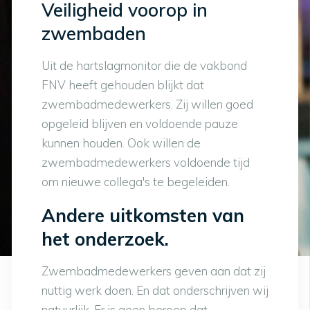
Veiligheid voorop in
zwembaden
Uit de hartslagmonitor die de vakbond
FNV heeft gehouden blijkt dat
zwembadmedewerkers. Zij willen goed
opgeleid blijven en voldoende pauze
kunnen houden. Ook willen de
zwembadmedewerkers voldoende tijd
om nieuwe collega's te begeleiden.
Andere uitkomsten van
het onderzoek.
Zwembadmedewerkers geven aan dat zij
nuttig werk doen. En dat onderschrijven wij
natuurlijk. Er is geen beroep dat