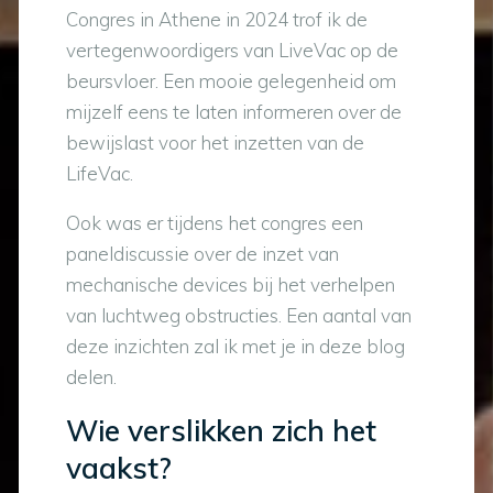
Congres in Athene in 2024 trof ik de
vertegenwoordigers van LiveVac op de
beursvloer. Een mooie gelegenheid om
mijzelf eens te laten informeren over de
bewijslast voor het inzetten van de
LifeVac.
Ook was er tijdens het congres een
paneldiscussie over de inzet van
mechanische devices bij het verhelpen
van luchtweg obstructies. Een aantal van
deze inzichten zal ik met je in deze blog
delen.
Wie verslikken zich het
vaakst?