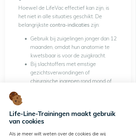
Hoewel de LifeVac effectief kan zijn, is
het niet in alle situaties geschikt. De
belangrijkste
contra-indicaties
zijn:
Gebruik bij zuigelingen jonger dan 12
maanden, omdat hun anatomie te
kwetsbaar is voor de zuigkracht.
Bij slachtoffers met ernstige
gezichtsverwondingen of
chirurgische ingrepen rond mond of
keel, omdat dit letsel kan verergeren.
Als het object al gedeeltelijk is
losgekomen door hoesten of
Life-Line-Trainingen maakt gebruik
rugslagen; in dat geval kan verder
van cookies
ingrijpen schade veroorzaken.
Als je meer wilt weten over de cookies die wij