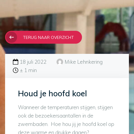
TERUG NAAR OVERZICHT
18 juli 2022
Mike Lehnkering
± 1 min
Houd je hoofd koel
Wanneer de temperaturen stijgen, stijgen
ook de bezoekersaantallen in de
zwembaden. Hoe hou jij je hoofd koel op
deze warme en drukke dagen?