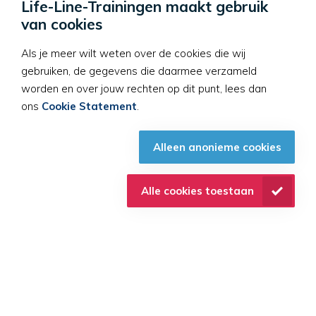
Life-Line-Trainingen maakt gebruik
van cookies
Als je meer wilt weten over de cookies die wij
gebruiken, de gegevens die daarmee verzameld
worden en over jouw rechten op dit punt, lees dan
Op de hoogte
ons
Cookie Statement
.
blijven?
Ontvang iedere week
Alleen anonieme cookies
een eerste hulp tip in jou
mailbox
Alle cookies toestaan
IK WIL DIE TIPS!