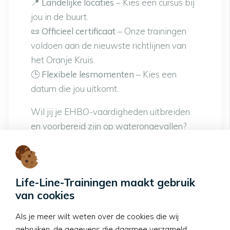
📍
Landelijke locaties
– Kies een cursus bij
jou in de buurt.
📜
Officieel certificaat
– Onze trainingen
voldoen aan de nieuwste richtlijnen van
het Oranje Kruis.
🕒
Flexibele lesmomenten
– Kies een
datum die jou uitkomt.
Wil jij je EHBO-vaardigheden uitbreiden
en voorbereid zijn op waterongevallen?
Bekijk ons trainingsaanbod en schrijf je
vandaag nog in!
📢
Naar alle EHBO-cursussen op Life-
Life-Line-Trainingen maakt gebruik
Line-Trainingen.nl
van cookies
Als je meer wilt weten over de cookies die wij
Geniet Veilig van het
gebruiken, de gegevens die daarmee verzameld