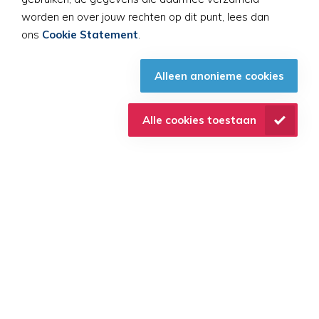
Voorjaar!
worden en over jouw rechten op dit punt, lees dan
ons
Cookie Statement
.
Waterpret en veiligheid gaan hand in
hand. Door goed voorbereid te zijn,
Alleen anonieme cookies
verklein je de risico’s en kun je met een
gerust hart genieten van het voorjaar. Zorg
Alle cookies toestaan
dat je weet hoe je moet handelen bij een
waterongeval en leer levensreddende
vaardigheden in een
EHBO-cursus bij
Life-Line-Trainingen!
💙
Wil jij iedere week een gratis EHBO-tip
in je mailbox??
Schrijf je hier in!
Blijf alert, blijf voorbereid en geniet van
een veilige lente! 🌊🌞