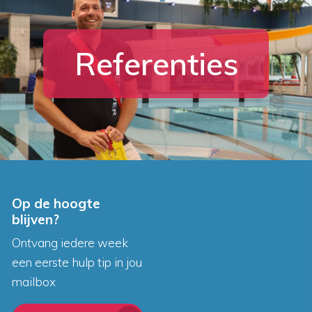
Referenties
Op de hoogte
blijven?
Ontvang iedere week
een eerste hulp tip in jou
mailbox