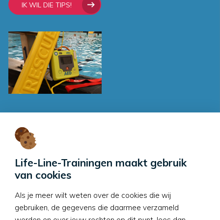
IK WIL DIE TIPS!
Contactgegevens
Life-Line-Trainingen
Sleeg 1
Life-Line-Trainingen maakt gebruik
6905 BH
Zevenaar
van cookies
E:
info@life-line-
Als je meer wilt weten over de cookies die wij
trainingen.nl
gebruiken, de gegevens die daarmee verzameld
worden en over jouw rechten op dit punt, lees dan