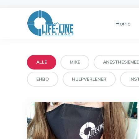
Home
ALLE
MIKE
ANESTHESIEME
EHBO
HULPVERLENER
INS