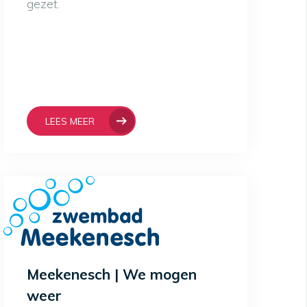
gezet.
LEES MEER
Meekenesch | We mogen
weer