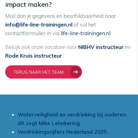
impact maken?
Mail dan je gegevens en beschikbaarheid naar
info@life-line-trainingen.nl
of vul het
contactformulier in via
life-line-trainingen.nl
.
Bekijk ook onze vacature voor
NIBHV instructeur
en
Rode Kruis instructeur
.
TERUG NAAR HET TEAM
Waterveiligheid en verdrinking bij ouderen:
dit zegt Mike Lehnkering
Verdrinkingscijfers Nederland 2025: