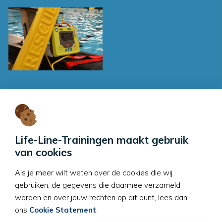
Contactgegevens
Life-Line-Trainingen
Sleeg 1
Life-Line-Trainingen maakt gebruik
6905 BH
Zevenaar
van cookies
E:
info@life-line-
Als je meer wilt weten over de cookies die wij
trainingen.nl
gebruiken, de gegevens die daarmee verzameld
worden en over jouw rechten op dit punt, lees dan
ons
Cookie Statement
.