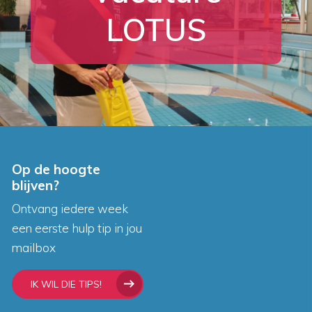
LOTUS
Op de hoogte
blijven?
Ontvang iedere week
een eerste hulp tip in jou
mailbox
IK WIL DIE TIPS!