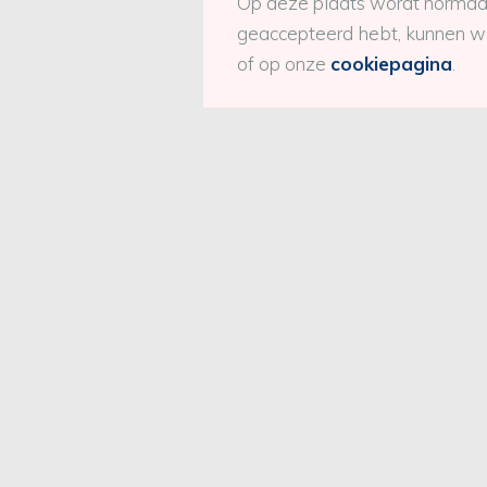
Op deze plaats wordt normaal
geaccepteerd hebt, kunnen we 
of op onze
cookiepagina
.