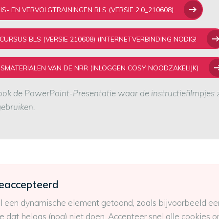
- EN VERVOLGTRAININGEN BLS (VERSIE 2.0_210608)
URSUS BLS (VERSIE 210608) (INTERNETVERBINDING NODIG!
ESMATERIALEN VAN DE NRR (INLOGGEN COSY NOODZAKELIJK)
ok de PowerPoint-Presentatie waar de instructiefilmpjes z
gebruiken.
geaccepteerd
 een dynamische element getoond, zoals bijvoorbeeld een
dat helaas (nog) niet doen. Accepteer snel alle cookies 