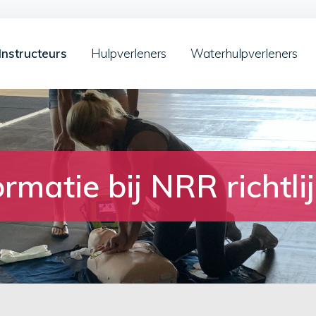
Instructeurs
Hulpverleners
Waterhulpverleners
ormatie bij NRR richtl