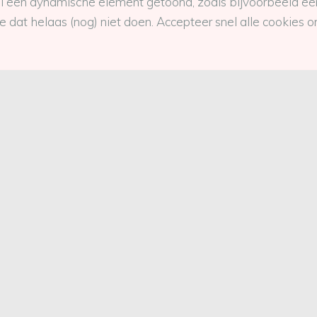
 een dynamische element getoond, zoals bijvoorbeeld een
dat helaas (nog) niet doen. Accepteer snel alle cookies 