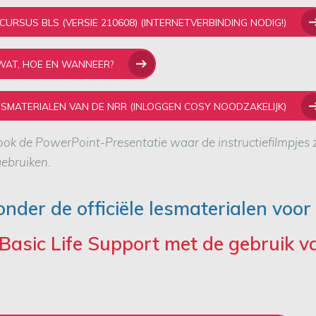
URSUS BLS (VERSIE 210608) (INTERNETVERBINDING NODIG!)
WAT, HOE EN WANNEER?
ESMATERIALEN VAN DE NRR (INLOGGEN COSY NOODZAKELIJK)
ok de PowerPoint-Presentatie waar de instructiefilmpjes z
gebruiken.
onder de officiële lesmaterialen voor
 Basic Life Support met de gebruik v