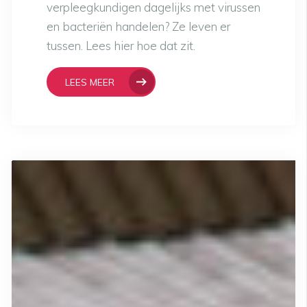
verpleegkundigen dagelijks met virussen
en bacteriën handelen? Ze leven er
tussen. Lees hier hoe dat zit.
LEES MEER